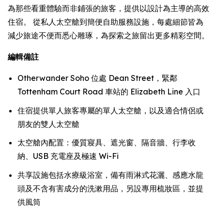
為那些看重體驗而非鋪張的旅客，提供以設計為主導的高效
住宿。 從私人太空艙到簡便自助服務設施，每處細節皆為
減少旅途不便而悉心雕琢，為探索之旅留出更多精彩空間。
編輯備註
Otherwander Soho 位處 Dean Street，緊鄰
Tottenham Court Road 車站的 Elizabeth Line 入口
住宿提供單人旅客專屬的單人太空艙，以及適合情侶或
朋友的雙人太空艙
太空艙內配置：優質寢具、遮光窗、隔音牆、行李收
納、USB 充電座及極速 Wi-Fi
共享設施包括水療級浴室，備有雨淋式花灑、感應水龍
頭及不含有害成分的洗漱用品，另設專用梳妝區，並提
供風筒