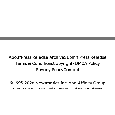
About
Press Release Archive
Submit Press Release
Terms & Conditions
Copyright/DMCA Policy
Privacy Policy
Contact
© 1995-2026 Newsmatics Inc. dba Affinity Group
Publishing & The Ohio Travel Guide. All Rights
Reserved.
Cookie Settings / Your Privacy Choices