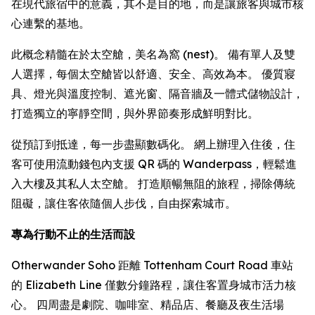
在現代旅宿中的意義，其不是目的地，而是讓旅客與城市核
心連繫的基地。
此概念精髓在於太空艙，美名為窩 (nest)。 備有單人及雙
人選擇，每個太空艙皆以舒適、安全、高效為本。 優質寢
具、燈光與溫度控制、遮光窗、隔音牆及一體式儲物設計，
打造獨立的寧靜空間，與外界節奏形成鮮明對比。
從預訂到抵達，每一步盡顯數碼化。 網上辦理入住後，住
客可使用流動錢包內支援 QR 碼的 Wanderpass，輕鬆進
入大樓及其私人太空艙。 打造順暢無阻的旅程，掃除傳統
阻礙，讓住客依隨個人步伐，自由探索城市。
專為行動不止的生活而設
Otherwander Soho 距離 Tottenham Court Road 車站
的 Elizabeth Line 僅數分鐘路程，讓住客置身城市活力核
心。 四周盡是劇院、咖啡室、精品店、餐廳及夜生活場