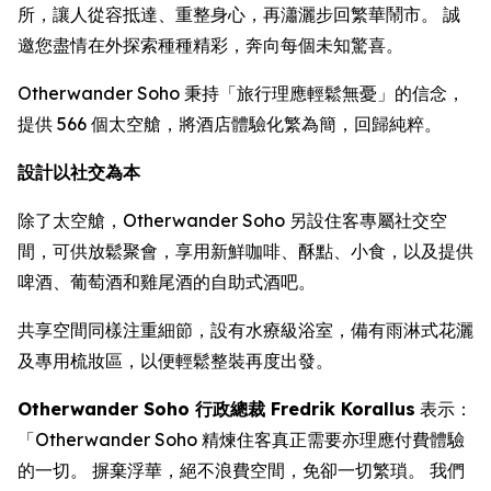
所，讓人從容抵達、重整身心，再瀟灑步回繁華鬧市。 誠
邀您盡情在外探索種種精彩，奔向每個未知驚喜。
Otherwander Soho 秉持「旅行理應輕鬆無憂」的信念，
提供 566 個太空艙，將酒店體驗化繁為簡，回歸純粹。
設計以社交為本
除了太空艙，Otherwander Soho 另設住客專屬社交空
間，可供放鬆聚會，享用新鮮咖啡、酥點、小食，以及提供
啤酒、葡萄酒和雞尾酒的自助式酒吧。
共享空間同樣注重細節，設有水療級浴室，備有雨淋式花灑
及專用梳妝區，以便輕鬆整裝再度出發。
Otherwander Soho 行政總裁 Fredrik Korallus
表示：
「Otherwander Soho 精煉住客真正需要亦理應付費體驗
的一切。 摒棄浮華，絕不浪費空間，免卻一切繁瑣。 我們