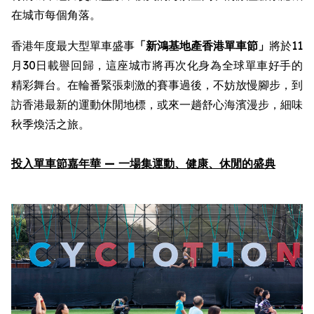
在城市每個角落。
香港年度最大型單車盛事
「新鴻基地產
香港單車節
」
將於11
月30日載譽回歸，這座城市將再次化身為全球單車好手的
精彩舞台。在輪番緊張刺激的賽事過後，不妨放慢腳步，到
訪香港最新的運動休閒地標，或來一趟舒心海濱漫步，細味
秋季煥活之旅。
投入
單車節嘉年華
—
一場集
運動
、健康、休閒
的
盛
典