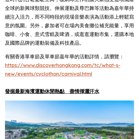
全球的新興球類競技。伸展運動及尊巴舞等活動為嘉年華持
續注入活力，而不同時段的現場音樂表演為活動添上輕鬆寫
意的氛圍。另外，參加者可在場內美食攤位補充能量，享用
咖啡、小食、意式雪糕及啤酒，或逛逛運動市集，選購本地
及國際品牌的運動裝備及科技產品。
有關香港單車節及單車節嘉年華的活動詳情，請瀏覽：
https://www.discoverhongkong.com/
tc
/what-s-
new/events/cyclothon/carnival.html
發掘最新海濱運動休閒熱點 盡情揮灑汗水