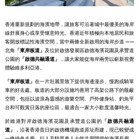
香港重新規劃的海濱地帶，讓旅客可沿著城中最優美的海岸
線舒展身心或享受惬意時光。香港近年積極向本地居民和旅
客開放標誌性海濱空間，當中兩條全新啟用的海岸步道 ——
北角
「東岸板道」
及位於啟德發展區啟德海濱花園及承豐道
公園的
「
啟德共融通道
」
，讓大家能從海岸兩旁以嶄新視覺
體驗維多利亞港。
「東岸板道」
在一片壯麗景致下提供海邊漫步、慢跑或騎單
車的好去處。板道的大部分設施均善用了高架公路下的蔭蔽
空間，包括以波浪為靈感的遊樂空間、戶外健身站、釣魚平
台和可觀賞日落的座位區，最適合一家大小歡度溫馨時光。
於維港對岸啟德海濱花園及承豐道公園的
「
啟德共融通
道
」
，沿著香港昔日的啟德機場跑道原址而建，現已蜕變成
一條綠色走廊，行人及騎單車人士能共用開揚的海濱長廊，