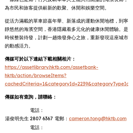
為市民和旅客提供嶄新的歡聚、休閒和娛樂空間。
從活力滿載的單車節嘉年華、新落成的運動休閒地標，到寧
靜悠然的海濱空間，香港隱藏着多元化的健康休閒體驗。是
時候整裝待發，計劃一趟煥發身心之旅，重新發現這座城市
的動感活力。
傳媒可於以下連結下載相關相片：
https://assetlibrary.hktb.com/assetbank-
hktb/action/browseItems?
cachedCriteria=1&categoryId=2239&categoryTypeId=
傳媒如有查詢，請聯絡：
電話：
湯俊明先生
2807 6367
電郵：
cameron.tong@hktb.com
電話：