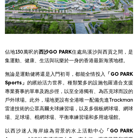
佔地130萬呎的
西沙
GO PARK
住處烏溪沙與西貢之間，是
集運動、健康、生活與玩樂於一身的香港最新海濱地標。
無論是運動健將還是入門初哥，都能全情投入
「
GO PARK
Sports
」
的繽紛活力世界。種類繁多的設施包羅適合支援
專業賽事的單車及跑步徑，以至全港獨有、為匹克球而設的
戶外球場。此外，場地更設有全港唯一配備先進Trackman
雷達技術的公眾高爾夫球練習場，以及多個板網球場、網球
場、足球場、棍網球場、平衡車練習場和多用途場館。
以西沙迷人海岸線為背景的水上活動中心
「
GO PARK