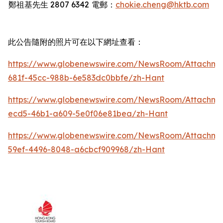
鄭祖基先生
2807 6342
電郵：
chokie.cheng@hktb.com
此公告隨附的照片可在以下網址查看：
https://www.globenewswire.com/NewsRoom/Attachm
681f-45cc-988b-6e583dc0bbfe/zh-Hant
https://www.globenewswire.com/NewsRoom/Attachm
ecd5-46b1-a609-5e0f06e81bea/zh-Hant
https://www.globenewswire.com/NewsRoom/Attachm
59ef-4496-8048-a6cbcf909968/zh-Hant