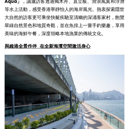
Aqua
」
，誠邀訪客透過獨木舟、直立板、滑浪風翼和浮潛
等水上活動，感受香港寧靜怡人的海岸風光。熱衷探索隱世
大自然的訪客更可乘坐快艇疾馳至清幽的深涌客家村，飽覽
翠綠自然景色和地質奇觀，並在魚排上一嘗手釣樂趣，享用
美味的海鮮午餐，深度領略本地漁業的傳統文化。
與
維港全景作伴
在
全新
海濱空間激活身心