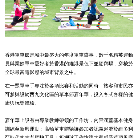
香港單車節是城中最盛大的年度單車盛事，數千名精英運動
員與業餘單車愛好者於香港的維港景色下並駕齊驅，穿梭於
全球最富電影感的城市背景之中。
在一眾單車手專注於各項比賽和活動的同時，旅客和市民亦
可參與設於西九文化區的單車節嘉年華，投入各式各樣的健
康與玩樂體驗。
嘉年華上設有由專業教練帶領的工作坊，內容涵蓋基本健身
訓練至新興運動：高輪單車體驗讓參加者認識起源於維多利
亞時代的古老駕駛工具；板網球工作坊讓大家感受這項風靡